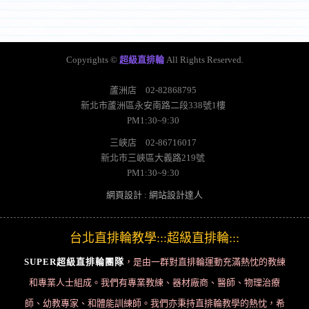
Copyrights ©
超級直排輪
All Rights Reserved.
蘆洲店
02-82868795
新北市蘆洲區永安南路二段338號1樓
PM1:30~9:30
三峽店
02-86716017
新北市三峽區大義路219號
PM1:30~9:30
網頁設計
:
網站設計達人
台北直排輪教學:::超級直排輪:::
SUPER超級直排輪團隊
，是由一群對直排輪運動充滿熱忱的教練
和專業人士組成。我們有專業教練、器材廠商、醫師、物理治療
師、幼教專家、和體能訓練師。我們亦秉持直排輪教學的熱忱，希