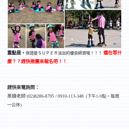
重點是，
還在等什
保證是ＳＵＰＥＲ派出的優良師資哦！！！
麼？？趕快揪團來報名吧！！
趕快來電詢問：
黑糖老師 (02)8286-8795 /
0910-113-348
(下午1-9點，每周
一公休)