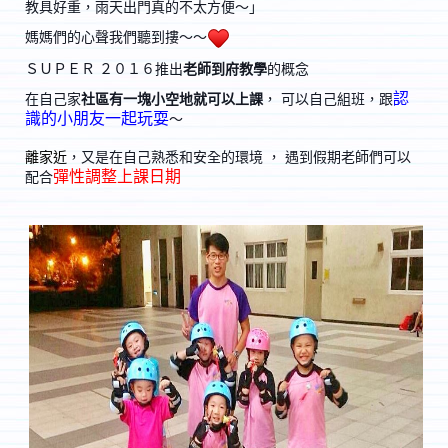
教具好重，雨天出門真的不太方便～」
媽媽們的心聲我們聽到摟～～
ＳＵＰＥＲ ２０１６推出
老師到府教學
的概念
認
在自己家
社區有一塊小空地就可以上課
， 可以自己組班，跟
識的小朋友一起玩耍
～
離家近
，又是在自己熟悉和安全的環境 ， 遇到假期老師們可以
彈性調整上課日期
配合