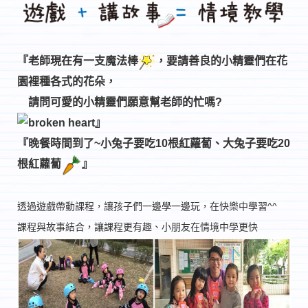
『老師現在有一支魔法棒
，要請善良的小精靈們在花
園裡種各式的花朵，
請問可愛的小精靈們願意幫老師的忙嗎?
』
『晚餐時間到了~小兔子要吃10根紅蘿蔔、大兔子要吃20
根紅蘿蔔
』
透過遊戲帶動課程，讓孩子們
一邊學一
邊玩，
在快樂中學習^^
課程與故事結合，讓課程更有趣、小朋友
在
情境中
學更快